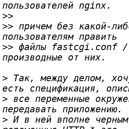
>>
>>
 причем без какой-либ
>>
 файлы fastcgi.conf /
>
 Так, между делом, хоч
>
 все переменные окруже
>
 И в ней вполне черным