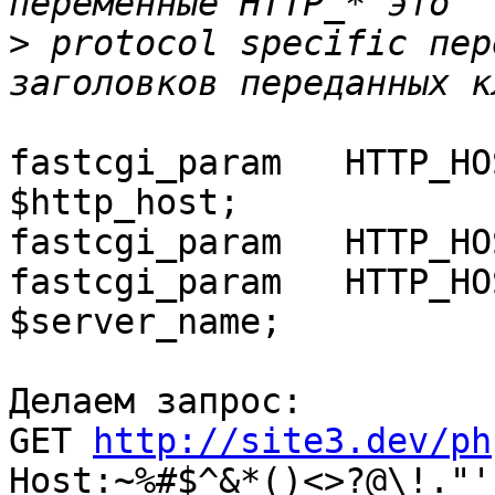
>
 protocol specific пер
fastcgi_param	HTTP_HOST1		
$http_host;

fastcgi_param	HTTP_HOST2		$host;

fastcgi_param	HTTP_HOST3		
$server_name;

Делаем запрос:

GET 
http://site3.dev/ph
Host:~%#$^&*()<>?@\!."'