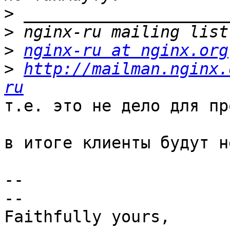
>
>
>
nginx-ru at nginx.org
>
http://mailman.nginx.
ru
т.е. это не дело для пр
в итоге клиенты будут н
-- 

--

Faithfully yours,
