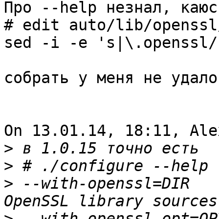
Про --help незнал, каюс
# edit auto/lib/openssl
sed -i -e 's|\.openssl/
собрать у меня не удалос
On 13.01.14, 18:11, Ale
>
>
>
 --with-openssl=DIR   
>
 --with-openssl-opt=OP