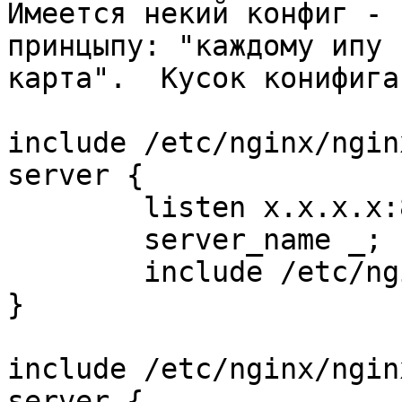
Имеется некий конфиг - 
принцыпу: "каждому ипу 
карта".  Кусок конифига:
include /etc/nginx/ngin
server {

        listen x.x.x.x:80 default deferred;

        server_name _;

        include /etc/nginx/nginx_maps.conf;

}

include /etc/nginx/ngin
server {
