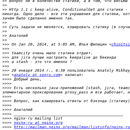
>>
>>
>>
 Http 1.1 с keep-alive, ConditionalGet для статики - 
никогда. Одно дело - все эти украшения для статики, кот
>>
>>
>>
>>
>>
>>>
 On Jan 20, 2014, at 5:05 AM, Илья Шипицин <
chipitsi
>>>
>>>
>>>
>>>
>>>
>>>
>>>
 <
anatoly at sonru.com
>>>>
>>>>
>>>>
 Есть несколько java-приложений (stash, jira, teamc
>>>>
>>>>
>>>>
>>>>
>>>>
>>>>
>>>>
nginx-ru at nginx.org
>>>>
http://mailman.nginx.org/mailman/listinfo/nginx-ru