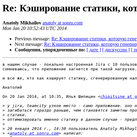
Re: Кэширование статики, ко
Anatoly Mikhailov
anatoly at sonru.com
Mon Jan 20 10:52:43 UTC 2014
Previous message:
Re: Кэширование статики, которую гене
Next message:
Re: Кэширование статики, которую генерир
Сообщения, упорядоченные по:
[ дате ]
[ дискуссии ]
[ т
в нашем случае - локально настроенная Jira с 10 пользов
сомневаюсь, что приложение загнется при такой нагрузке.

и все же, кто как кэширует статику, сгенерированную нал
Анатолий

On 20 Jan 2014, at 10:35, Илья Шипицин <
chipitsine at g
>
>
>
>
>
>
>
 <
anatoly at sonru.com