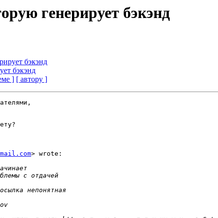
торую генерирует бэкэнд
рирует бэкэнд
ует бэкэнд
еме ]
[ автору ]
ателями,

ету?

mail.com
> wrote:
