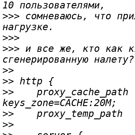
>>>
 сомневаюсь, что при
>>>
>>>
 и все же, кто как к
>>
>>
>>
    proxy_cache_path  
>>
>>