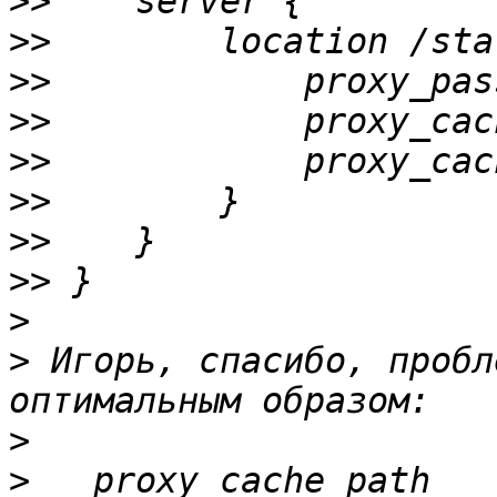
>>
>>
>>
            proxy_pas
>>
>>
>>
>>
>>
>
>
 Игорь, спасибо, пробл
>
>
   proxy_cache_path   