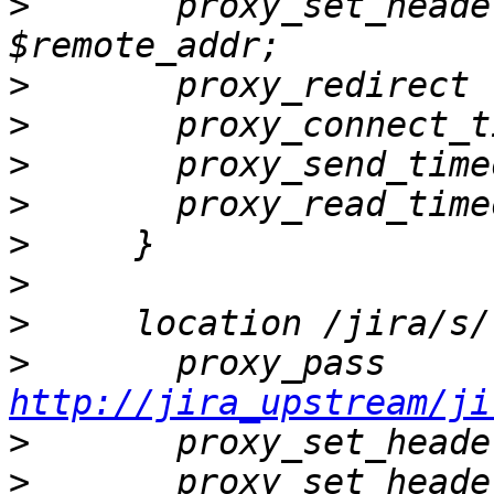
>
       proxy_set_heade
>
>
>
>
>
>
>
>
       proxy
http://jira_upstream/ji
>
>
       proxy_set_heade