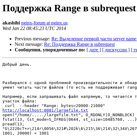
Поддержка Range в subrequest
akashihi
nginx-forum at nginx.us
Wed Jan 22 08:45:23 UTC 2014
Previous message:
Re: Выделение первой части server nam
Next message:
Re: Поддержка Range в subrequest
Сообщения, упорядоченные по:
[ дате ]
[ дискуссии ]
[ т
Добрый день.

Разбирался с одной проблемой производительности и обнар
умеет читать части файлов (то есть не поддерживает rang
Например, если запрашивать файл напрямую, то читается т
участок файла:

http://localhost:8081/largefile.txt

open("/home/...../largefile.txt", O_RDONLY|O_NONBLOCK) 
fstat(13, {st_mode=S_IFREG|0644, st_size=10485760, ...}
pread(13,

"G\2220cT+>\214r\0056\321#\202k\6\215\36\214\32\34X\267
1001, 20000) = 1001
