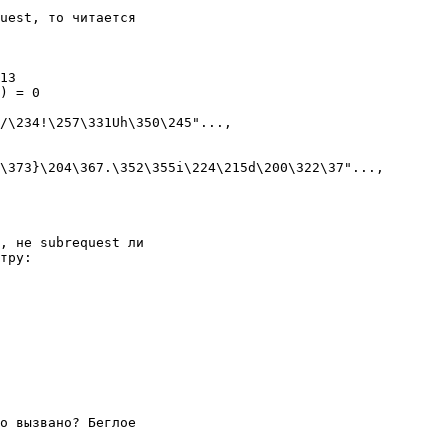
uest, то читается

13

) = 0

/\234!\257\331Uh\350\245"...,

\373}\204\367.\352\355i\224\215d\200\322\37"...,

, не subrequest ли

тру:

о вызвано? Беглое
