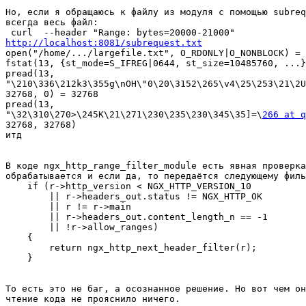
Но, если я обращаюсь к файлу из модуля с помощью subreq
всегда весь файл:

http://localhost:8081/subrequest.txt

open("/home/.../largefile.txt", O_RDONLY|O_NONBLOCK) = 
fstat(13, {st_mode=S_IFREG|0644, st_size=10485760, ...}
pread(13,

"\210\336\212k3\355g\nOH\"0\20\3152\265\v4\25\253\21\2U
32768, 0) = 32768

pread(13,

"\32\310\270>\245K\21\271\230\235\230\345\35]=\
266 at q
32768, 32768) 

итд

В коде ngx_http_range_filter_module есть явная проверка
обрабатывается и если да, то передаётся следующему филь
    if (r->http_version < NGX_HTTP_VERSION_10

        || r->headers_out.status != NGX_HTTP_OK

        || r != r->main

        || r->headers_out.content_length_n == -1

        || !r->allow_ranges)

    {

        return ngx_http_next_header_filter(r);

    }

То есть это не баг, а осознанное решение. Но вот чем он
чтение кода не прояснило ничего.
