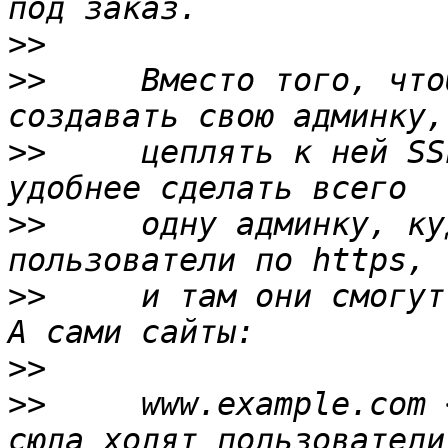
>>
>>
     Вместо того, что
>>
     цеплять к ней SS
>>
     одну админку, ку
>>
     и там они смогут
>>
>>
     www.example.com 