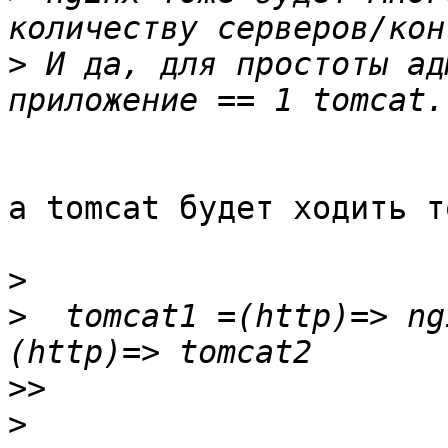
>
 И да, для простоты ад
а tomcat будет ходить т
>
>
  tomcat1 =(http)=> ng
>>
>