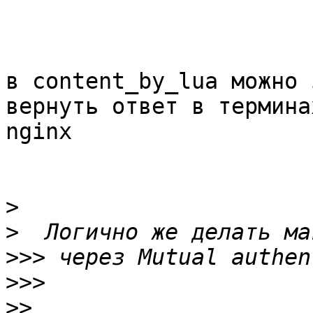
в content_by_lua можно 
вернуть ответ в терминах
nginx

>
>
>>>
>>>
>>