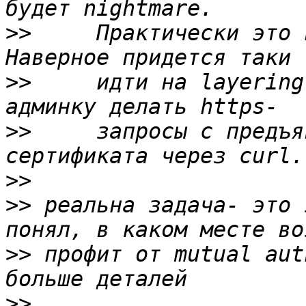
>>
     Практически это 
>>
     идти на layering
>>
     запросы с предъя
>>
>>
 реальна задача- это 
>>
 профит от mutual aut
>>