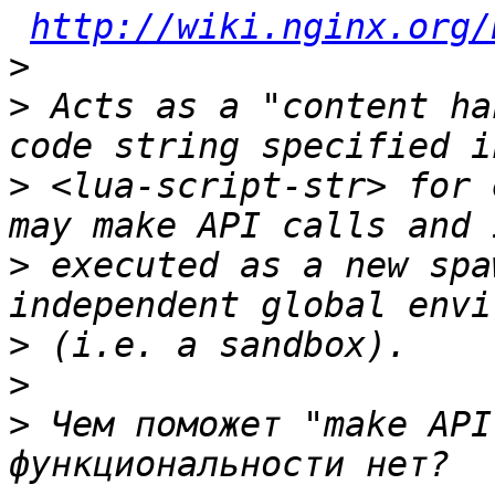
http://wiki.nginx.org/
>
>
 Acts as a "content ha
>
 <lua-script-str> for 
>
 executed as a new spa
>
>
>
 Чем поможет "make API