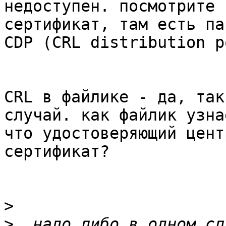
недоступен. посмотрите 
сертификат, там есть па
CDP (CRL distribution p
CRL в файлике - да, так
случай. как файлик узнае
что удостоверяющий цент
сертификат?

>
>
  надо либо в одном сл