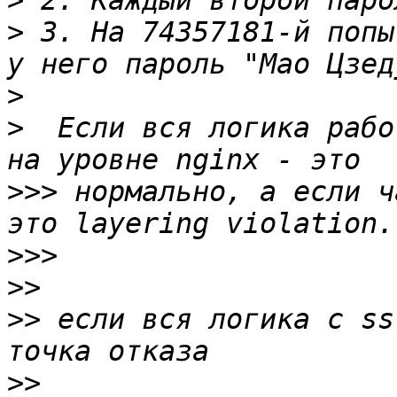
>
>
 3. На 74357181-й попы
>
>
  Если вся логика рабо
>>>
 нормально, а если ч
>>>
>>
>>
 если вся логика с ss
>>