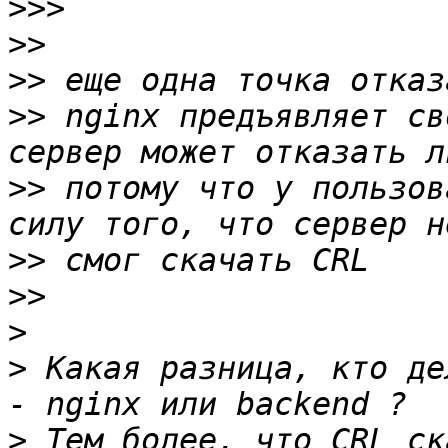
>>>
>>
>>
>>
 nginx предъявляет св
>>
 потому что у пользов
>>
>>
>
>
 Какая разница, кто де
>
 Тем более, что CRL ск