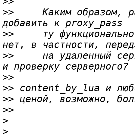
>>
>>
     Каким образом, р
>>
     ту функционально
>>
     на удаленный сер
>>
>>
>>
>>
>
>