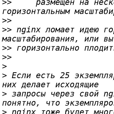
>>
     размещен на неск
>>
>>
 nginx ломает идею го
>>
>>
>
>
 Если есть 25 экземпля
>
 запросы через свой ng
>
 nginx тоже будет мног