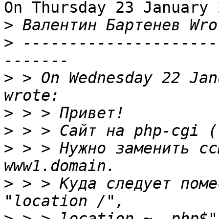
On Thursday 23 January 
>
>
 ---------------------
>
 > On Wednesday 22 Jan
>
>
>
 > > Нужно заменить сс
>
 > > Куда следует поме
>