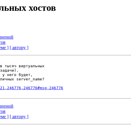
альных хостов
инений
тов
еме ]
[ автору ]
в тысяч виртуальных

задачи).

 у него будет,

личных server_name?

21,246776,246776#msg-246776
инений
тов
еме ]
[ автору ]