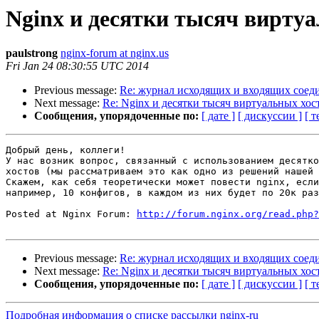
Nginx и десятки тысяч вирту
paulstrong
nginx-forum at nginx.us
Fri Jan 24 08:30:55 UTC 2014
Previous message:
Re: журнал исходящих и входящих соед
Next message:
Re: Nginx и десятки тысяч виртуальных хос
Сообщения, упорядоченные по:
[ дате ]
[ дискуссии ]
[ т
Добрый день, коллеги!

У нас возник вопрос, связанный с использованием десятко
хостов (мы рассматриваем это как одно из решений нашей 
Скажем, как себя теоретически может повести nginx, если
например, 10 конфигов, в каждом из них будет по 20к раз
Posted at Nginx Forum: 
http://forum.nginx.org/read.php?
Previous message:
Re: журнал исходящих и входящих соед
Next message:
Re: Nginx и десятки тысяч виртуальных хос
Сообщения, упорядоченные по:
[ дате ]
[ дискуссии ]
[ т
Подробная информация о списке рассылки nginx-ru