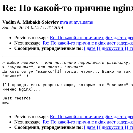
Re: По какой-то причине ngin
Vadim A. Misbakh-Soloviov
mva at mva.name
Sun Jan 26 14:02:57 UTC 2014
Previous message:
Re: По какой-то причине nginx даёт за
Next message:
Re: По какой-то причине nginx даёт задер
Сообщения, упорядоченные по:
[ дате ]
[ дискуссии ]
[ т
>
>
Да хоть бы уж "нжинкс"[1] тогда, чтоли... Всяко не так 
"нгинкс" :)

[1] правда, есть упоротые люди, которые его "нженикс" з
именно NginX)...

-- 

Best regsrds,

Previous message:
Re: По какой-то причине nginx даёт за
Next message:
Re: По какой-то причине nginx даёт задер
Сообщения, упорядоченные по:
[ дате ]
[ дискуссии ]
[ т