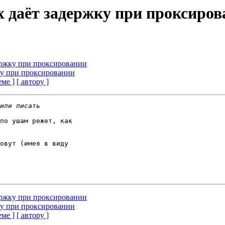
x даёт задержку при проксиро
держку при проксировании
жку при проксировании
еме ]
[ автору ]
по ушам режет, как 

овут (имея в виду 

держку при проксировании
жку при проксировании
еме ]
[ автору ]