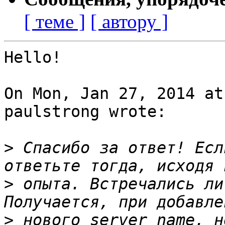
[ теме ]
[ автору ]
Hello!

On Mon, Jan 27, 2014 at
paulstrong wrote:

>
 Спасибо за ответ! Есл
>
 опыта. Встречались ли
>
 нового server_name, н