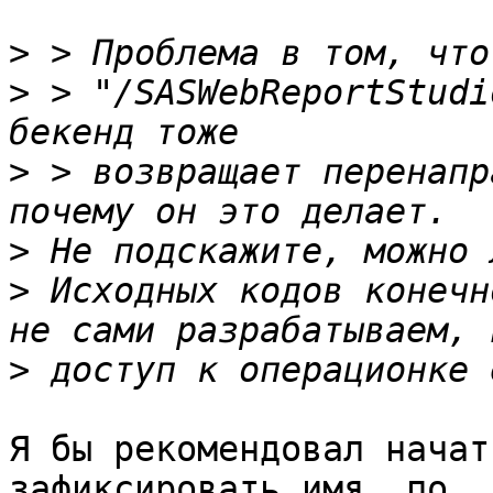
>
>
 > "/SASWebReportStudi
>
 > возвращает перенапр
>
>
 Исходных кодов конечн
>
Я бы рекомендовал начат
зафиксировать имя, по 
