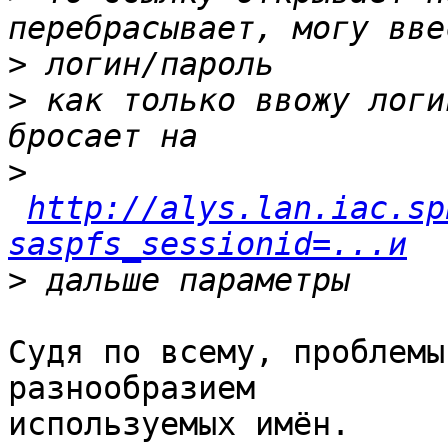
>
>
 как только ввожу логи
>
http://alys.lan.iac.sp
saspfs_sessionid=...и
>
Судя по всему, проблемы
разнообразием 

используемых имён.
