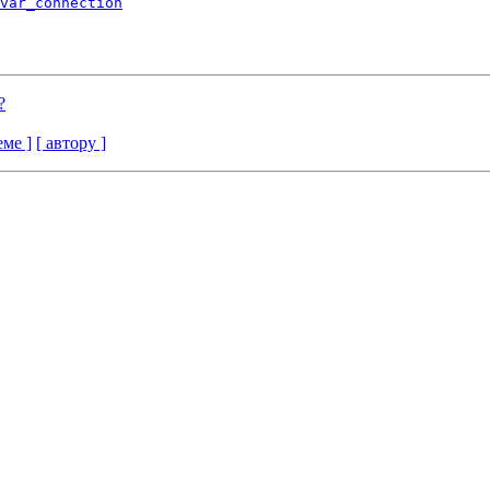
var_connection
?
еме ]
[ автору ]