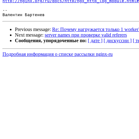
http://nginx.org/ru/docs/http/ngx_http_log_module.html#
--

Previous message:
Re: Почему нагружается только 1 worker
Next message:
server names при проверке valid referers
Сообщения, упорядоченные по:
[ дате ]
[ дискуссии ]
[ т
Подробная информация о списке рассылки nginx-ru