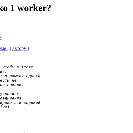
ко 1 worker?
?
еме ]
[ автору ]