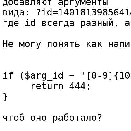
добавляют аргументы 

вида: ?id=1401813985641
где id всегда разный, а
Не могу понять как напис
if ($arg_id ~ "[0-9]{10
     return 444;

}

чтоб оно работало?
