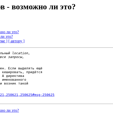
в - возможно ли это?
но ли это?
ли это?
еме ]
[ автору ]
ен. Если выделять ещё

 кешировать, придётся

 А директива

 именованного

и возник такой

21,250621,250625#msg-250625
но ли это?