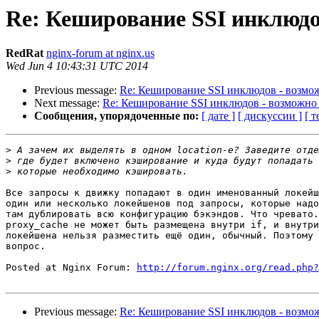
Re: Кеширование SSI инклюдо
RedRat
nginx-forum at nginx.us
Wed Jun 4 10:43:31 UTC 2014
Previous message:
Re: Кеширование SSI инклюдов - возмож
Next message:
Re: Кеширование SSI инклюдов - возможно 
Сообщения, упорядоченные по:
[ дате ]
[ дискуссии ]
[ т
>
>
>
Все запросы к движку попадают в один именованный локейш
один или несколько локейшенов под запросы, которые надо
там дублировать всю конфигурацию бэкэндов. Что чревато.
proxy_cache не может быть размещена внутри if, и внутри
локейшена нельзя разместить ещё один, обычный. Поэтому 
вопрос.

Posted at Nginx Forum: 
http://forum.nginx.org/read.php?
Previous message:
Re: Кеширование SSI инклюдов - возмож