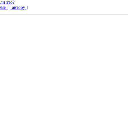
ли это?
еме ]
[ автору ]