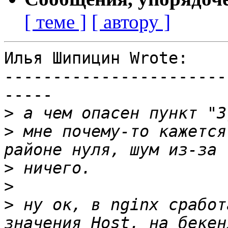
[ теме ]
[ автору ]
Илья Шипицин Wrote:

-----------------------
-----

>
>
 мне почему-то кажется
>
>
>
 ну ок, в nginx сработ