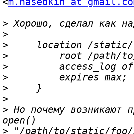
<
m.nasedkin at gmail.co
>
>
>
>
>
>
>
>
>
 Но почему возникают п
>
 "/path/to/static/foo/