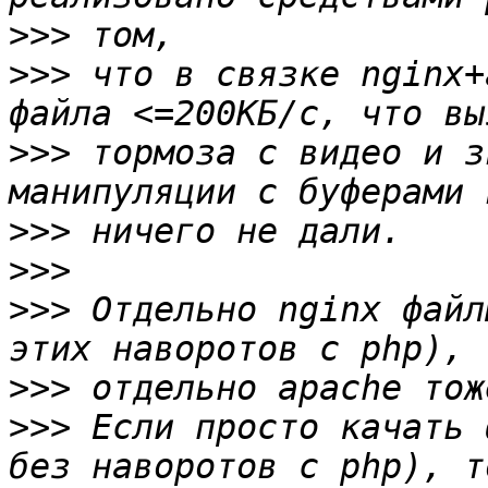
>>>
>>>
 что в связке nginx+
>>>
 тормоза с видео и з
>>>
>>>
>>>
 Отдельно nginx файл
>>>
>>>
 Если просто качать 