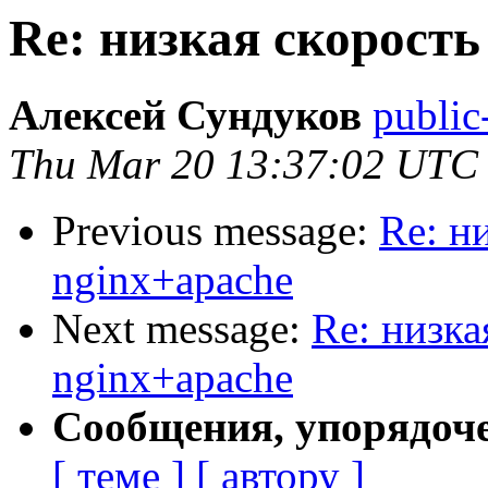
Re: низкая скорость
Алексей Сундуков
public
Thu Mar 20 13:37:02 UTC
Previous message:
Re: н
nginx+apache
Next message:
Re: низка
nginx+apache
Сообщения, упорядоч
[ теме ]
[ автору ]