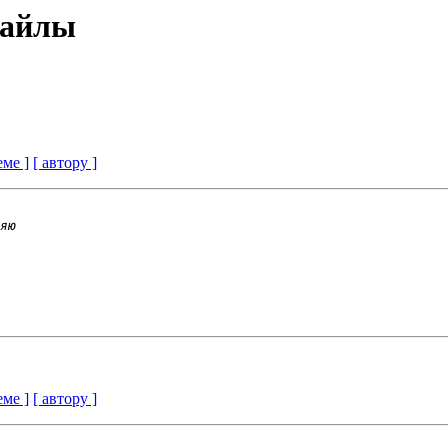
 файлы
еме ]
[ автору ]
еме ]
[ автору ]