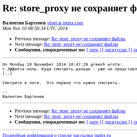
Re: store_proxy не сохраняет
Валентин Бартенев
vbart at nginx.com
Mon Nov 10 08:50:34 UTC 2014
Previous message:
Re: store_proxy не сохраняет файлы
Next message:
Re: store_proxy не сохраняет файлы
Сообщения, упорядоченные по:
[ дате ]
[ дискуссии ]
[ т
On Monday 10 November 2014 10:47:28 greenh wrote:

>
[..]

Смотрите в логи.  Это первое что нужно смотреть.

--

Previous message:
Re: store_proxy не сохраняет файлы
Next message:
Re: store_proxy не сохраняет файлы
Сообщения, упорядоченные по:
[ дате ]
[ дискуссии ]
[ т
Подробная информация о списке рассылки nginx-ru