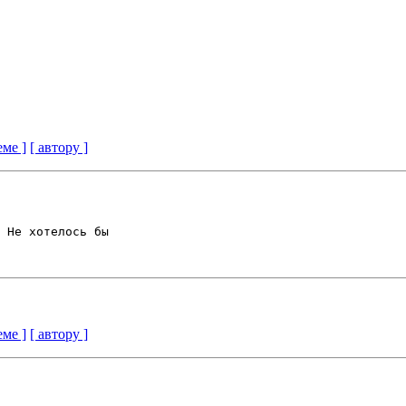
еме ]
[ автору ]
 Не хотелось бы 

еме ]
[ автору ]