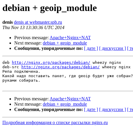
debian + geoip_module
denis
denis at webmaster.spb.ru
Thu Nov 13 13:30:36 UTC 2014
Previous message:
Apache+Nginx+NAT
Next message:
debian + geoip_module
Сообщения, упорядоченные по:
[ дате ]
[ дискуссии ]
[ т
deb 
http://nginx.org/packages/debian/
 wheezy nginx

deb-src 
http://nginx.org/packages/debian/
 wheezy nginx

Репа подключена.

Какой надо поставить пакет, где geoip будет уже собран?
руками собирать.

Previous message:
Apache+Nginx+NAT
Next message:
debian + geoip_module
Сообщения, упорядоченные по:
[ дате ]
[ дискуссии ]
[ т
Подробная информация о списке рассылки nginx-ru