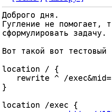
Доброго дня.

Гугление не помогает, т
сформулировать задачу.

Вот такой вот тестовый 
location / {

   rewrite ^ /exec&mid=1 last;

}

location /exec {
