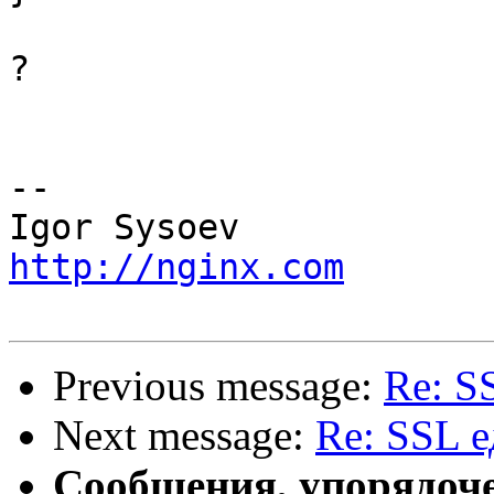
?

-- 

http://nginx.com
Previous message:
Re: S
Next message:
Re: SSL 
Сообщения, упорядоч