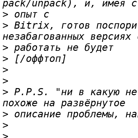
>
>
 Bitrix, готов поспори
>
>
>
>
>
 P.P.S. "ни в какую не
>
>
>