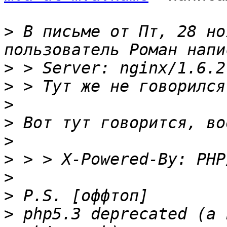
>
 В письме от Пт, 28 но
>
>
>
>
>
>
>
>
>
 php5.3 deprecated (а 