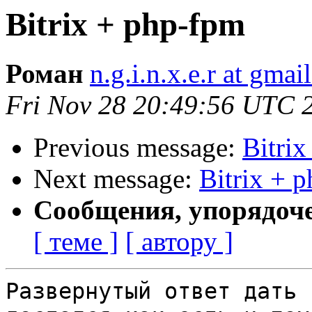
Bitrix + php-fpm
Роман
n.g.i.n.x.e.r at gma
Fri Nov 28 20:49:56 UTC 
Previous message:
Bitri
Next message:
Bitrix + 
Сообщения, упорядоч
[ теме ]
[ автору ]
Развернутый ответ дать 