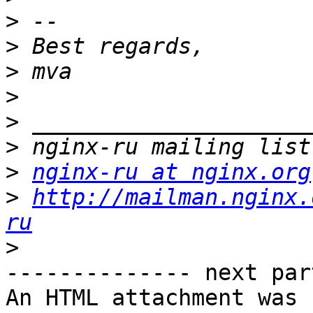
>
>
>
>
>
>
>
nginx-ru at nginx.org
>
http://mailman.nginx.
ru
>
-------------- next par
An HTML attachment was 