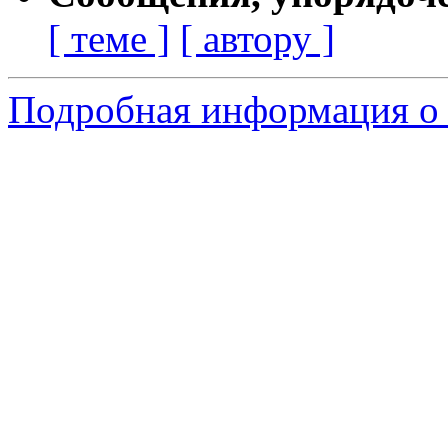
[ теме ]
[ автору ]
Подробная информация о 