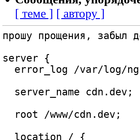
[ теме ]
[ автору ]
прошу прощения, забыл д
server {

  error_log /var/log/nginx/error.log debug;

  server_name cdn.dev;

  root /www/cdn.dev;

  location / {
