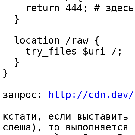
    return 444; # здесь может быть все что угодно

  }

  location /raw {

    try_files $uri /;

  }

}

запрос: 
http://cdn.dev/
кстати, если выставить 
слеша), то выполняется
