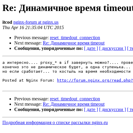
Re: Динамичное время timeou
itcod
nginx-forum at nginx.us
Thu Apr 16 21:35:04 UTC 2015
Previous message:
reset_timedout_connection
Next message:
Re: Динамичное время timeout
Сообщения, упорядоченные по:
[ дате ]
[ дискуссии ]
[ т
а интересно.... proxy_* в if завернуть можно?.... прове
конечно это не динамическое будет, а одна ступенька... 

но если сработает... то костыль на время необходимости 
Posted at Nginx Forum: 
http://forum.nginx.org/read.php?
Previous message:
reset_timedout_connection
Next message:
Re: Динамичное время timeout
Сообщения, упорядоченные по:
[ дате ]
[ дискуссии ]
[ т
Подробная информация о списке рассылки nginx-ru