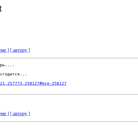
t
еме ]
[ автору ]
рь....

сгодится...

21,257773,258127#msg-258127
еме ]
[ автору ]