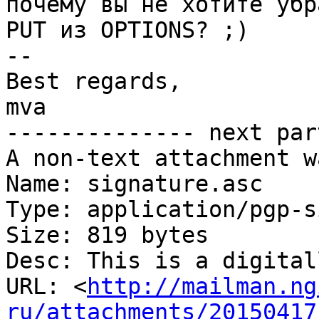
почему вы не хотите убра
PUT из OPTIONS? ;)

-- 

Best regards,

mva

-------------- next par
A non-text attachment w
Name: signature.asc

Type: application/pgp-s
Size: 819 bytes

Desc: This is a digital
URL: <
http://mailman.ng
ru/attachments/20150417