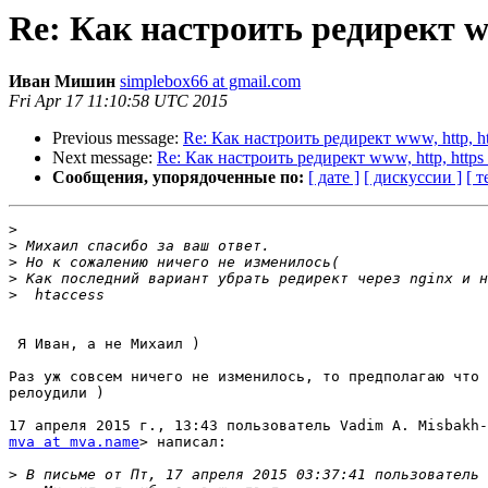
Re: Как настроить редирект w
Иван Мишин
simplebox66 at gmail.com
Fri Apr 17 11:10:58 UTC 2015
Previous message:
Re: Как настроить редирект www, http, 
Next message:
Re: Как настроить редирект www, http, htt
Сообщения, упорядоченные по:
[ дате ]
[ дискуссии ]
[ т
>
>
>
>
>
 Я Иван, а не Михаил )

Раз уж совсем ничего не изменилось, то предполагаю что 
релоудили )

mva at mva.name
> написал:

>