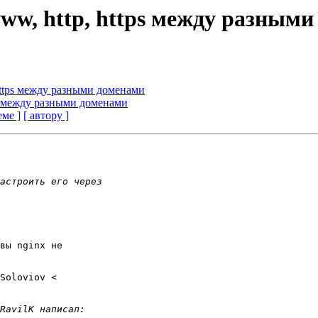
ww, http, https между разным
https между разными доменами
ps между разными доменами
еме ]
[ автору ]
вы nginx не
