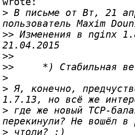
wrote:

>
 В письме от Вт, 21 ап
>>
 Изменения в nginx 1.8.0                                   
>>
>>
>
>
 Я, конечно, предчуств
>
 где же новый TCP-бала
>