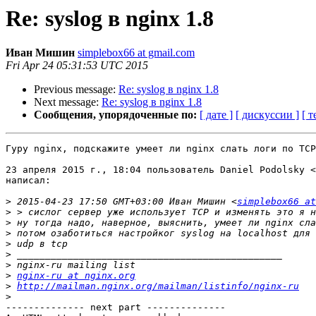
Re: syslog в nginx 1.8
Иван Мишин
simplebox66 at gmail.com
Fri Apr 24 05:31:53 UTC 2015
Previous message:
Re: syslog в nginx 1.8
Next message:
Re: syslog в nginx 1.8
Сообщения, упорядоченные по:
[ дате ]
[ дискуссии ]
[ т
Гуру nginx, подскажите умеет ли nginx слать логи по TCP
23 апреля 2015 г., 18:04 пользователь Daniel Podolsky <
написал:

>
 2015-04-23 17:50 GMT+03:00 Иван Мишин <
simplebox66 at
>
>
>
>
>
>
>
nginx-ru at nginx.org
>
http://mailman.nginx.org/mailman/listinfo/nginx-ru
>
-------------- next part --------------
