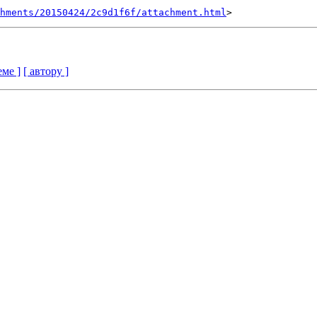
hments/20150424/2c9d1f6f/attachment.html
еме ]
[ автору ]