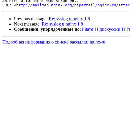
An HTML attachment was scrubbed...

URL: <
http://mailman.nginx.org/pipermail/nginx-ru/attac
Previous message:
Re: syslog в nginx 1.8
Next message:
Re: syslog в nginx 1.8
Сообщения, упорядоченные по:
[ дате ]
[ дискуссии ]
[ т
Подробная информация о списке рассылки nginx-ru