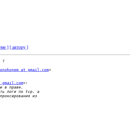
еме ]
[ автору ]
 ?

onokonem at gmail.com
>

 gmail.com