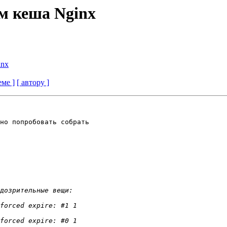
м кеша Nginx
inx
еме ]
[ автору ]
но попробовать собрать
