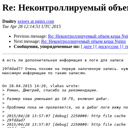
Re: Неконтроллируемый объе
Dmitry
xeioex at nginx.com
Tue Apr 28 12:14:51 UTC 2015
Previous message:
Re: Неконтроллируемый объем кеша Ng
Next message:
Re: Неконтроллируемый объем кеша Nginx
Сообщения, упорядоченные по:
[ дате ]
[ дискуссии ]
[ т
А есть ли дополнительная информация в логе для записи

29fddad7? Очень похоже на первую залоченную запись. нуж
максимум информации по таким записям.

On 28.04.2015 14:20, vlakas wrote:

>
>
>
>
>
>
>
>
>