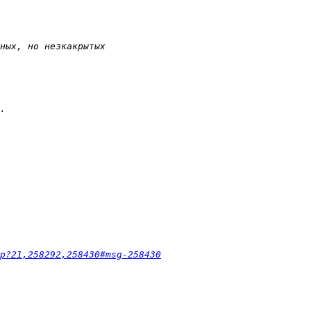
p?21,258292,258430#msg-258430