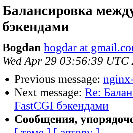
Балансировка межд
бэкендами
Bogdan
bogdar at gmail.c
Wed Apr 29 03:56:39 UTC
Previous message:
nginx
Next message:
Re: Бала
FastCGI бэкендами
Сообщения, упорядоч
[ теме ]
[ автору ]