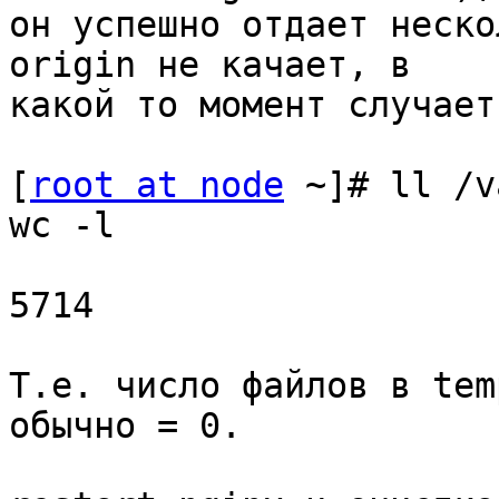
он успешно отдает неско
origin не качает, в

какой то момент случает
[
root at node
 ~]# ll /v
wc -l

5714

Т.е. число файлов в tem
обычно = 0.
