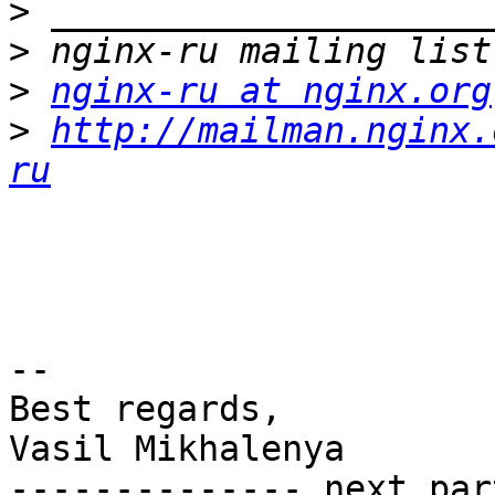
>
>
>
nginx-ru at nginx.org
>
http://mailman.nginx.
ru
-- 

Best regards,

Vasil Mikhalenya

-------------- next par