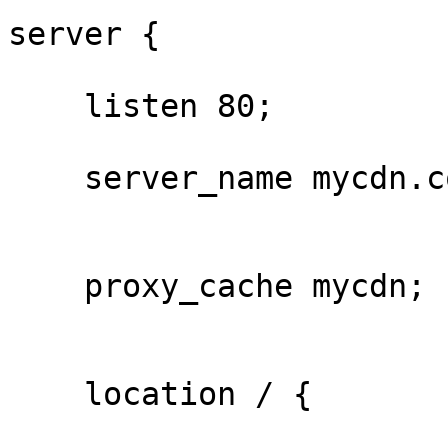
server {

    listen 80;

    server_name mycdn.com 127.0.0.1;

    proxy_cache mycdn;

    location / {
