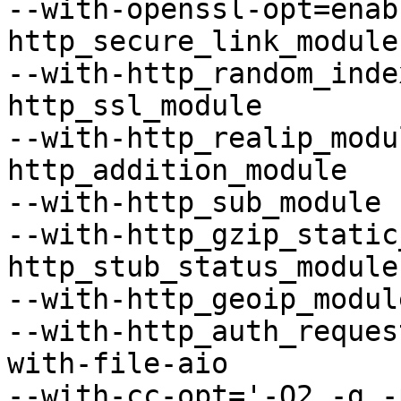
--with-openssl-opt=enab
http_secure_link_module

--with-http_random_inde
http_ssl_module

--with-http_realip_modu
http_addition_module

--with-http_sub_module 
--with-http_gzip_static
http_stub_status_module

--with-http_geoip_modul
--with-http_auth_reques
with-file-aio

--with-cc-opt='-O2 -g -