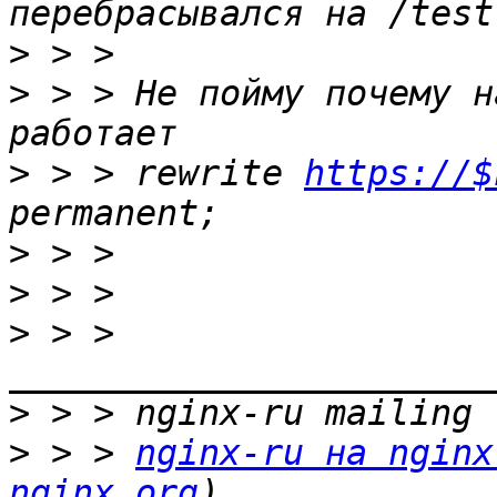
>
>
 > > Не пойму почему н
>
 > > rewrite 
https://$
>
>
>
 > > 
>
>
 > > 
nginx-ru на nginx
nginx.org