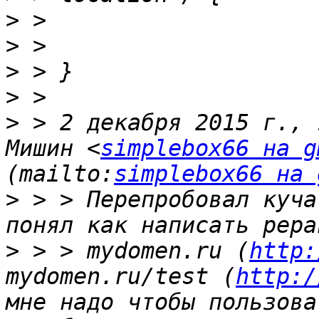
>
>
>
>
>
 > 2 декабря 2015 г., 
Мишин <
simplebox66 на g
(mailto:
simplebox66 на 
>
 > > Перепробовал куча
>
 > > mydomen.ru (
http:
mydomen.ru/test (
http:/
мне надо чтобы пользова