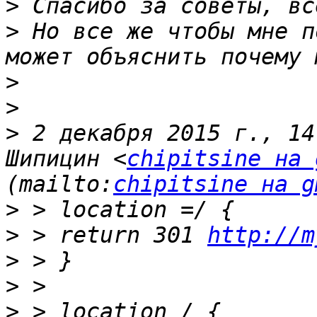
>
>
 Но все же чтобы мне п
>
>
>
 2 декабря 2015 г., 14
Шипицин <
chipitsine на 
(mailto:
chipitsine на g
>
>
 > return 301 
http://m
>
>
>