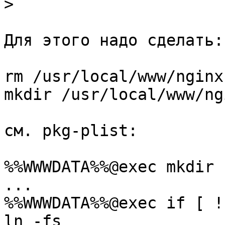
>
Для этого надо сделать:

rm /usr/local/www/nginx

mkdir /usr/local/www/ngi
см. pkg-plist:

%%WWWDATA%%@exec mkdir 
...

%%WWWDATA%%@exec if [ !
ln -fs 
