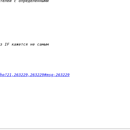
hp?21,263229,263229#msg-263229