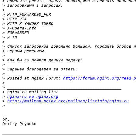
>
>
>
>
>
>
>
>
>
>
>
>
>
>
>
>
>
>
 Posted at Nginx Forum: 
https://forum.nginx.org/read.p
>
>
>
>
nginx-ru на nginx.org
>
http://mailman.nginx.org/mailman/listinfo/nginx-ru
>
-- 

br,

Dmitry Pryadko
