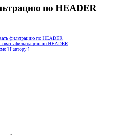
ильтрацию по HEADER
овать фильтрацию по HEADER
лизовать фильтрацию по HEADER
еме ]
[ автору ]