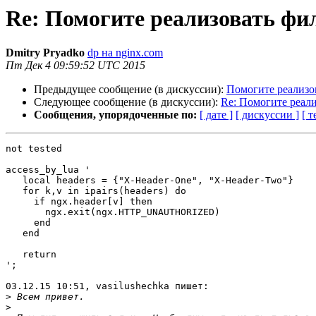
Re: Помогите реализовать ф
Dmitry Pryadko
dp на nginx.com
Пт Дек 4 09:59:52 UTC 2015
Предыдущее сообщение (в дискуссии):
Помогите реализ
Следующее сообщение (в дискуссии):
Re: Помогите реа
Сообщения, упорядоченные по:
[ дате ]
[ дискуссии ]
[ т
not tested

access_by_lua '

   local headers = {"X-Header-One", "X-Header-Two"}

   for k,v in ipairs(headers) do

     if ngx.header[v] then

       ngx.exit(ngx.HTTP_UNAUTHORIZED)

     end

   end

   return

';

03.12.15 10:51, vasilushechka пишет:

>
>