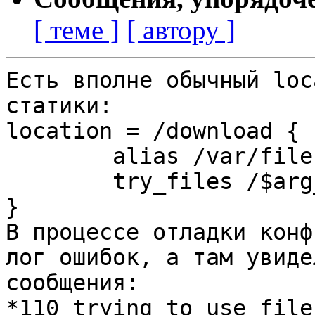
[ теме ]
[ автору ]
Есть вполне обычный loc
статики:

location = /download {

	alias /var/files;

	try_files /$arg_a/$arg_b =404;

}

В процессе отладки конф
лог ошибок, а там увидел
сообщения:

*110 trying to use file