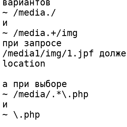
вариантов

~ /media./

и

~ /media.+/img

при запросе

/media1/img/1.jpf долже
location

а при выборе

~ /media/.*\.php

и

~ \.php
