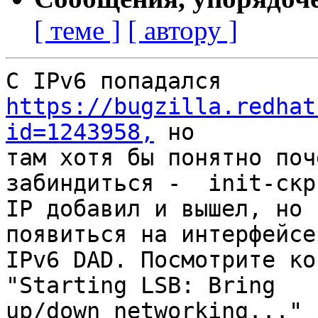
[ теме ]
[ автору ]
С IPv6 попадался 
https://bugzilla.redhat
id=1243958,
 но 

там хотя бы понятно поч
забиндиться -  init-скри
IP добавил и вышел, но 
появиться на интерфейсе
IPv6 DAD. Посмотрите ко
"Starting LSB: Bring 

up/down networking..." 