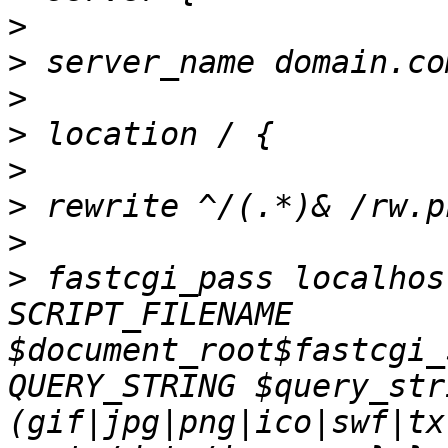
>
>
>
>
>
>
>
>
 fastcgi_pass localhos
SCRIPT_FILENAME 
$document_root$fastcgi_
QUERY_STRING $query_str
(gif|jpg|png|ico|swf|tx