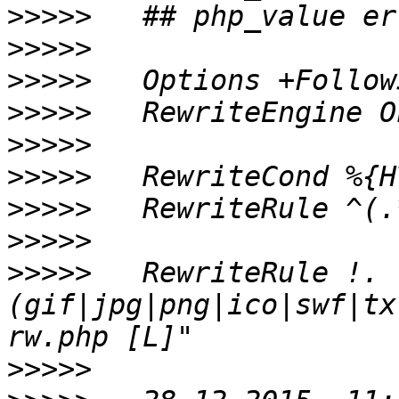
>>>>>
>>>>>
>>>>>
>>>>>
>>>>>
>>>>>
>>>>>
   RewriteRule ^(.
>>>>>
>>>>>
   RewriteRule !.
(gif|jpg|png|ico|swf|tx
>>>>>