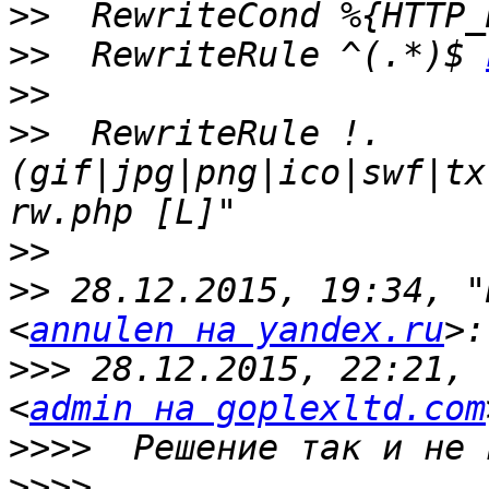
>>
>>
  RewriteRule ^(.*)$ 
>>
>>
  RewriteRule !.
(gif|jpg|png|ico|swf|tx
>>
>>
 28.12.2015, 19:34, "
<
annulen на yandex.ru
>>>
 28.12.2015, 22:21, 
<
admin на goplexltd.com
>>>>
>>>>