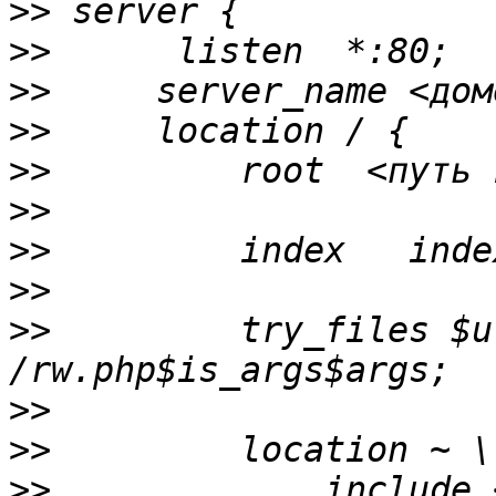
>>
>>
>>
>>
>>
>>
>>
>>
>>
         try_files $u
>>
>>
>>
             include 