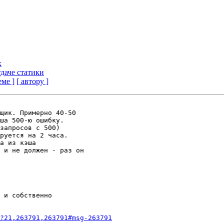
x
тдаче статики
еме ]
[ автору ]
щик. Примерно 40-50

ша 500-ю ошибку.

запросов с 500)

руется на 2 часа. 

а из кэша

 и не должен - раз он

 и собственно

?21,263791,263791#msg-263791