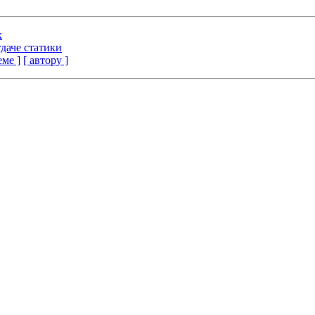
x
тдаче статики
еме ]
[ автору ]