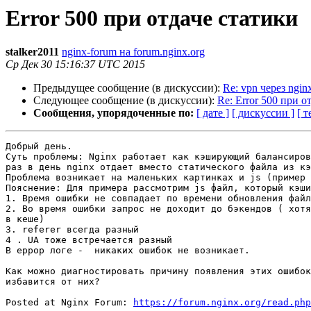
Error 500 при отдаче статики
stalker2011
nginx-forum на forum.nginx.org
Ср Дек 30 15:16:37 UTC 2015
Предыдущее сообщение (в дискуссии):
Re: vpn через ngin
Следующее сообщение (в дискуссии):
Re: Error 500 при о
Сообщения, упорядоченные по:
[ дате ]
[ дискуссии ]
[ т
Добрый день.

Суть проблемы: Nginx работает как кэширующий балансиров
раз в день nginx отдает вместо статического файла из кэ
Проблема возникает на маленьких картинках и js (пример 
Пояснение: Для примера рассмотрим js файл, который кэши
1. Время ошибки не совпадает по времени обновления файл
2. Во время ошибки запрос не доходит до бэкендов ( хотя
в кеше)

3. referer всегда разный

4 . UA тоже встречается разный

В еррор логе -  никаких ошибок не возникает.

Как можно диагностировать причину появления этих ошибок
избавится от них?

Posted at Nginx Forum: 
https://forum.nginx.org/read.php