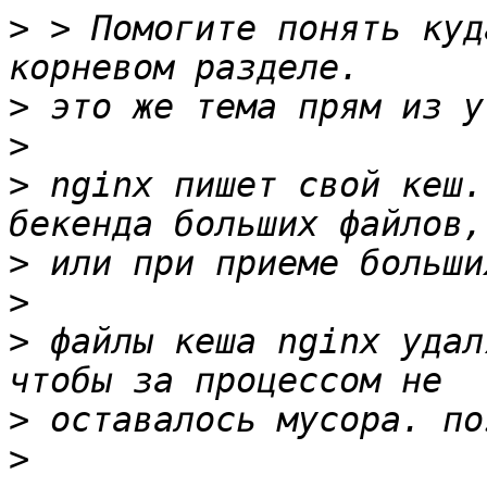
>
 > Помогите понять куд
>
>
>
 nginx пишет свой кеш.
>
>
>
 файлы кеша nginx удал
>
>