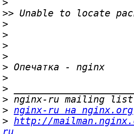
>
>>
>
>
>
>
>
>
>
>
>
nginx-ru на nginx.org
>
http://mailman.nginx.
ru