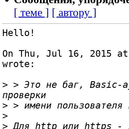
[ теме ]
[ автору ]
Hello!

On Thu, Jul 16, 2015 at
wrote:

>
 > Это не баг, Basic-а
>
>
>
 Для http или https - 