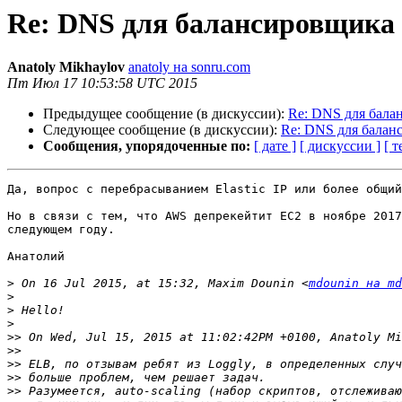
Re: DNS для балансировщика
Anatoly Mikhaylov
anatoly на sonru.com
Пт Июл 17 10:53:58 UTC 2015
Предыдущее сообщение (в дискуссии):
Re: DNS для бала
Следующее сообщение (в дискуссии):
Re: DNS для балан
Сообщения, упорядоченные по:
[ дате ]
[ дискуссии ]
[ т
Да, вопрос с перебрасыванием Elastic IP или более общий
Но в связи с тем, что AWS депрекейтит EC2 в ноябре 2017
следующем году.

Анатолий

>
 On 16 Jul 2015, at 15:32, Maxim Dounin <
mdounin на md
>
>
>
>>
>>
>>
>>
>>