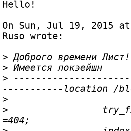
Hello!

On Sun, Jul 19, 2015 at
Ruso wrote:

>
>
>
 ---------------------
>
>
                 try_f
>
                 index