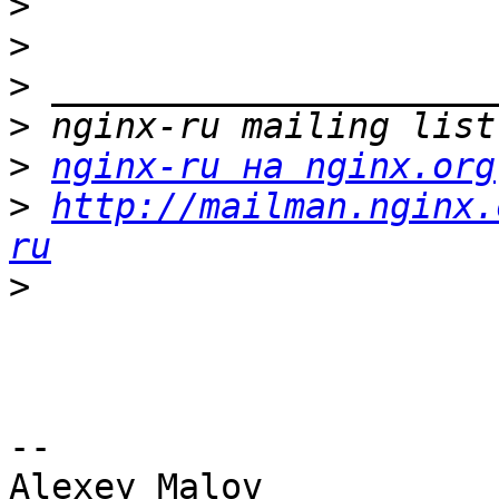
>
>
>
>
>
nginx-ru на nginx.org
>
http://mailman.nginx.
ru
>
-- 

Alexey Malov
