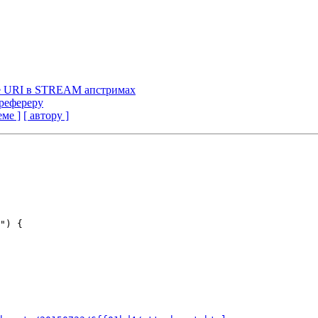
ие URI в STREAM апстримах
 рефереру
еме ]
[ автору ]