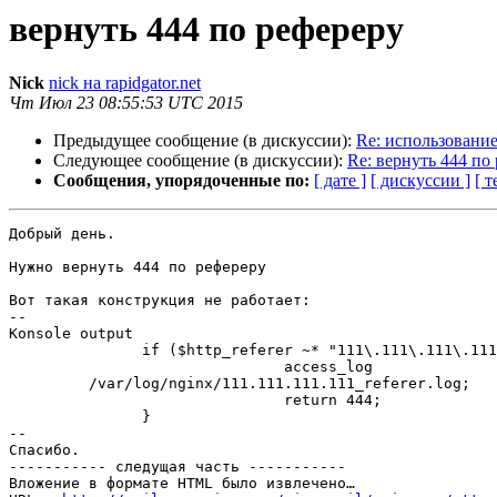
вернуть 444 по рефереру
Nick
nick на rapidgator.net
Чт Июл 23 08:55:53 UTC 2015
Предыдущее сообщение (в дискуссии):
Re: использован
Следующее сообщение (в дискуссии):
Re: вернуть 444 по
Сообщения, упорядоченные по:
[ дате ]
[ дискуссии ]
[ т
Добрый день.

Нужно вернуть 444 по рефереру

Вот такая конструкция не работает:

--

Konsole output

               if ($http_referer ~* "111\.111\.111\.111") {

                               access_log

         /var/log/nginx/111.111.111.111_referer.log;

                               return 444;

               }

--

Спасибо.

----------- следущая часть -----------

Вложение в формате HTML было извлечено…
