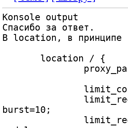
Konsole output

Спасибо за ответ.

В location, в принципе 
       location / {

               prox
               limit_conn lz_global    32;

               limit_req zone=lz_req_global 
burst=10;

               limit_req zone=auth burst=5 