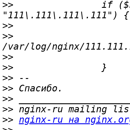
>>
                if ($
>>
>>
>>
>>
>>
>>
>>
>>
>>
nginx-ru на nginx.or