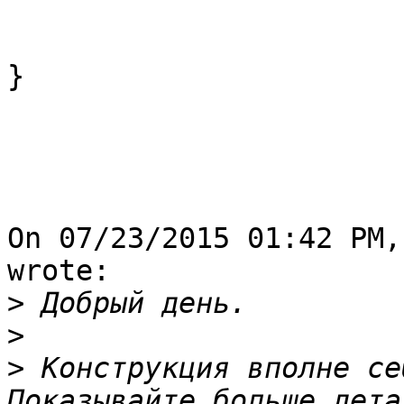
                               r
                       }

}

On 07/23/2015 01:42 PM,
wrote:

>
>
>
 Конструкция вполне се